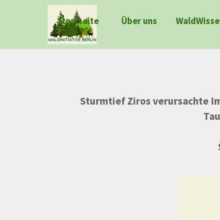
Direkt zum Seiteninhalt
Startseite
Über uns
WaldWisse
Sturmtief Ziros verursachte 
Tau