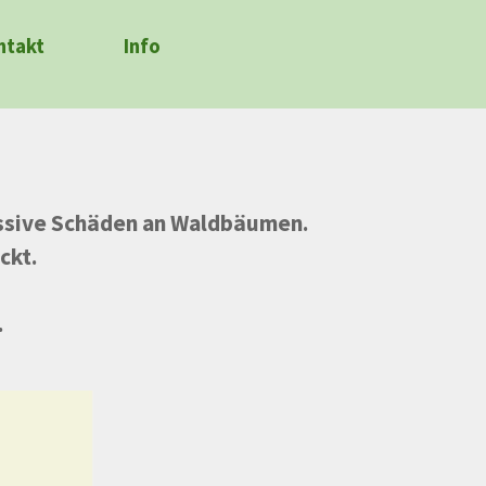
ntakt
▼
Info
▼
assive Schäden an Waldbäumen.
ckt.
.