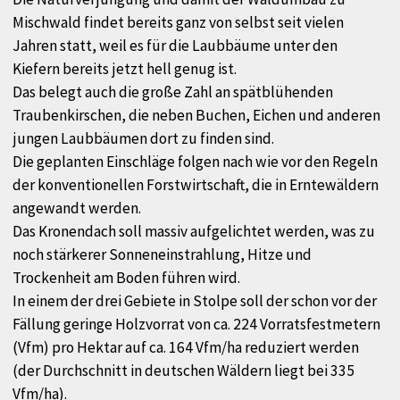
Mischwald findet bereits ganz von selbst seit vielen
Jahren statt, weil es für die Laubbäume unter den
Kiefern bereits jetzt hell genug ist.
Das belegt auch die große Zahl an spätblühenden
Traubenkirschen, die neben Buchen, Eichen und anderen
jungen Laubbäumen dort zu finden sind.
Die geplanten Einschläge folgen nach wie vor den Regeln
der konventionellen Forstwirtschaft, die in Erntewäldern
angewandt werden.
Das Kronendach soll massiv aufgelichtet werden, was zu
noch stärkerer Sonneneinstrahlung, Hitze und
Trockenheit am Boden führen wird.
In einem der drei Gebiete in Stolpe soll der schon vor der
Fällung geringe Holzvorrat von ca. 224 Vorratsfestmetern
(Vfm) pro Hektar auf ca. 164 Vfm/ha reduziert werden
(der Durchschnitt in deutschen Wäldern liegt bei 335
Vfm/ha).