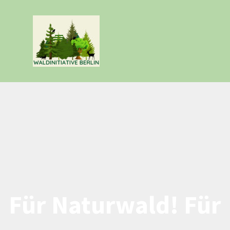
Direkt zum Seiteninhalt
Menü überspringen
Für Naturwald! Für